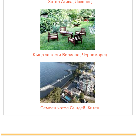
Хотел Атива, Лозенец
Къща за гости Велиана, Черноморец
Семеен хотел Съндей, Китен