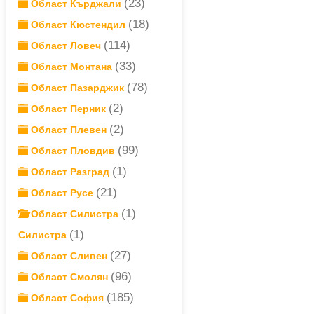
(23)
Област Кърджали
(18)
Област Кюстендил
(114)
Област Ловеч
(33)
Област Монтана
(78)
Област Пазарджик
(2)
Област Перник
(2)
Област Плевен
(99)
Област Пловдив
(1)
Област Разград
(21)
Област Русе
(1)
Област Силистра
(1)
Силистра
(27)
Област Сливен
(96)
Област Смолян
(185)
Област София