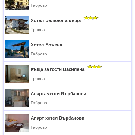
Габрово
Хотел Балювата къща
Трявна
Хотел Божена
Габрово
Къща за гости Василена
Трявна
Апартаменти Върбанови
Габрово
Апарт хотел Върбанови
Габрово