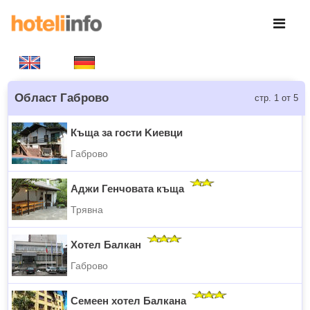
Област Габрово
стр. 1 от 5
Къща за гости Kиевци
Габрово
Аджи Генчовата къща
Трявна
Хотел Балкан
Габрово
Семеен хотел Балкана