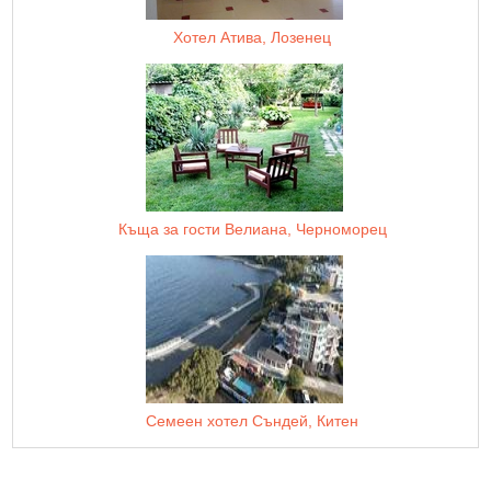
Хотел Атива, Лозенец
Къща за гости Велиана, Черноморец
Семеен хотел Съндей, Китен