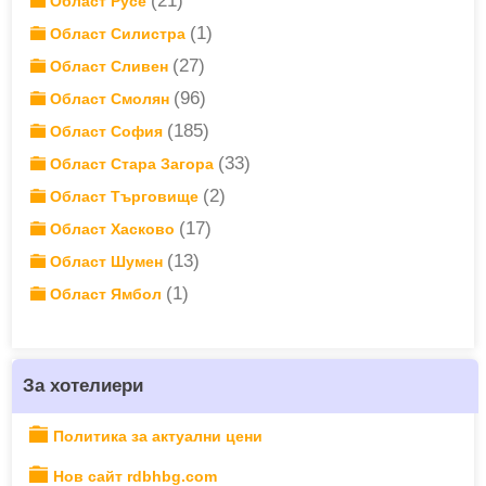
(21)
Област Русе
(1)
Област Силистра
(27)
Област Сливен
(96)
Област Смолян
(185)
Област София
(33)
Област Стара Загора
(2)
Област Търговище
(17)
Област Хасково
(13)
Област Шумен
(1)
Област Ямбол
За хотелиери
Политика за актуални цени
Нов сайт rdbhbg.com