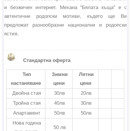
и безжичен интернет. Механа "Бялата къща" е с
автентични родопски мотиви, където ще Ви
предложат разнообразни национални и родопски
ястия.
Стандартна оферта
Тип
Зимни
Лятни
настаняване
цени
цени
Двойна стая
30лв
20лв
Тройна стая
40лв
30лв
Апартамент
50лв
50лв
Нова година
50 лв