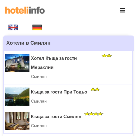
Хотели в Смилян
Хотел Къща за гости
Мераклии
Смилян
Къща за гости При Тодьо
Смилян
Къща за гости Смилян
Смилян