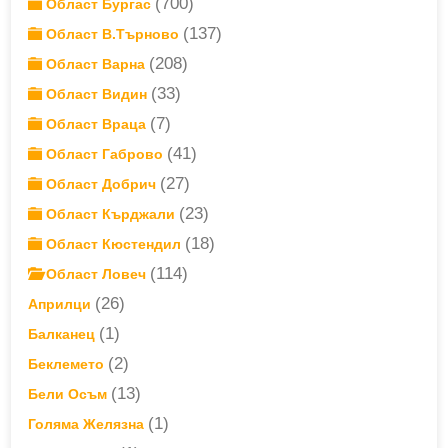
(700)
Област Бургас
(137)
Област В.Търново
(208)
Област Варна
(33)
Област Видин
(7)
Област Враца
(41)
Област Габрово
(27)
Област Добрич
(23)
Област Кърджали
(18)
Област Кюстендил
(114)
Област Ловеч
(26)
Априлци
(1)
Балканец
(2)
Беклемето
(13)
Бели Осъм
(1)
Голяма Желязна