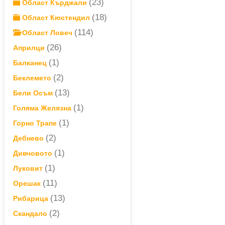
(23)
Област Кърджали
(18)
Област Кюстендил
(114)
Област Ловеч
(26)
Априлци
(1)
Балканец
(2)
Беклемето
(13)
Бели Осъм
(1)
Голяма Желязна
(1)
Горно Трапе
(2)
Дебнево
(1)
Дивчовото
(1)
Луковит
(11)
Орешак
(13)
Рибарица
(2)
Скандало