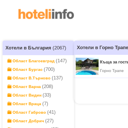
Хотели в Горно Трап
Хотели в България
(2067)
(147)
Област Благоевград
Къща за гост
(700)
Област Бургас
Горно Трапе
(137)
Област В.Търново
(208)
Област Варна
(33)
Област Видин
(7)
Област Враца
(41)
Област Габрово
(27)
Област Добрич