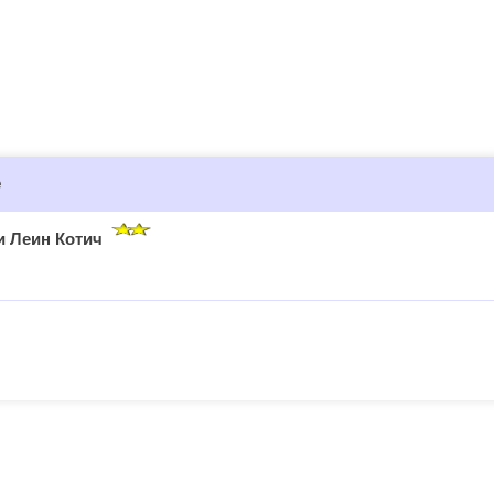
е
и Леин Котич