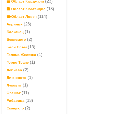
(23)
Област Кърджали
(18)
Област Кюстендил
(114)
Област Ловеч
(26)
Априлци
(1)
Балканец
(2)
Беклемето
(13)
Бели Осъм
(1)
Голяма Желязна
(1)
Горно Трапе
(2)
Дебнево
(1)
Дивчовото
(1)
Луковит
(11)
Орешак
(13)
Рибарица
(2)
Скандало