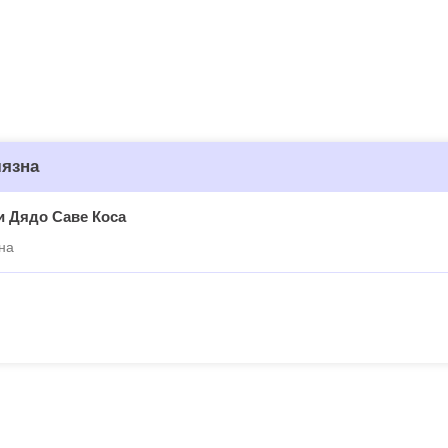
лязна
и Дядо Саве Коса
на